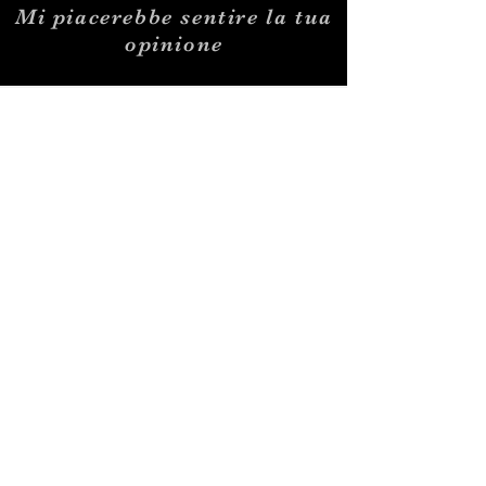
Mi piacerebbe sentire la tua
opinione
nfriso@alice.it
0039 335 7344530
Giancarlo Frisoni