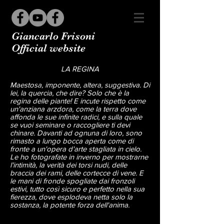
Giancarlo Frisoni
Official website
LA REGINA
Maestosa, imponente, altera, suggestiva. Di
lei, la quercia, che dire? Solo che è la
regina delle piante! E incute rispetto come
un'anziana arzdora, come la terra dove
affonda le sue infinite radici, e sulla quale
se vuoi seminare o raccogliere ti devi
chinare. Davanti ad ognuna di loro, sono
rimasto a lungo bocca aperta come di
fronte a un'opera d'arte stagliata in cielo.
Le ho fotografate in inverno per mostrarne
l'intimità, la verità dei torsi nudi, delle
braccia dei rami, delle cortecce di vene. E
le mani di fronde spogliate dai fronzoli
estivi, tutto così sicuro e perfetto nella sua
fierezza, dove esplodeva netta solo la
sostanza, la potente forza dell'anima.