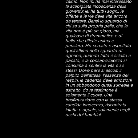
calmo. Non mi ha mai interessato
la scapigliata incoscienza della
gioventù: lei ha tutti i sogni, le
offerte e le vie della vita ancora
da tentare. Bensì lo sguardo di
chi sa sulla propria pelle, che la
vita non è più un gioco, ma
qualcosa di drammatico e di
bello che riflette anima e
pensiero. Ho cercato e aspettato
quell'attimo nello sguardo di
ognuno, quando tutto è sciolto e
pacato, e la consapevolezza si
consuma a sentire la vita e se
stessi. Dove pare si ascolti il
palpito dell'attesa, l'essenza dei
respiri, la cadenza delle emozioni
in un abbandono quasi surreale e
astratto, dove testimone è
solamente il cuore. Una
trasfigurazione con la stessa
candida innocenza, riscontrata
intatta e uguale, solamente negli
occhi dei bambini.